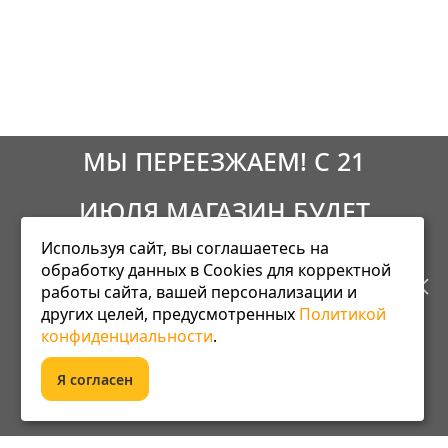
МЫ ПЕРЕЕЗЖАЕМ! С 21
ИЮЛЯ МАГАЗИН БУДЕТ
Используя сайт, вы соглашаетесь на
РАБОТАТЬ ПО НОВОМУ
обработку данных в Cookies для корректной
работы сайта, вашей персонализации и
АДРЕСУ. ПОДРОБНАЯ
других целей, предусмотренных
Политикой
Информация
конфиденциальности
.
ИНФОРМАЦИЯ О ПЕРЕЕЗДЕ
Я согласен
Оплата
ПО ССЫЛКЕ
Сервис
Доставка