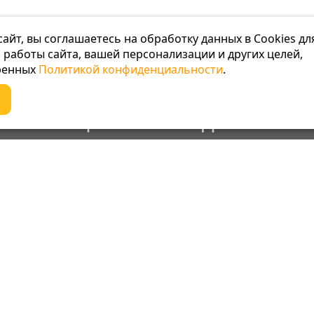
сайт, вы соглашаетесь на обработку данных в Cookies дл
 работы сайта, вашей персонализации и других целей,
ренных
Политикой конфиденциальности
.
ЛЯ МАГАЗИН БУДЕТ РАБОТАТЬ ПО Н
НФОРМАЦИЯ О ПЕРЕЕЗДЕ ПО ССЫЛ
мация
Дополнительно
Акции
Карта сайта
Политика конфиденциально
ии
Пользовательское соглаше