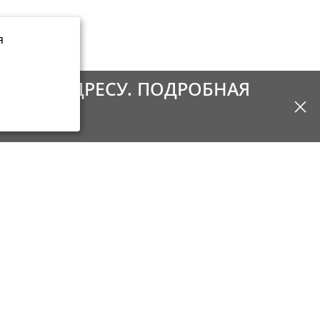
я
ОВОМУ АДРЕСУ. ПОДРОБНАЯ
КЕ
Контакты
8 495 215-53-80
8 800 333-04-46
пн - пт: 10 — 20,
сб - вс: 10 — 18
сти
dewalt@imperia-tools.ru
ние