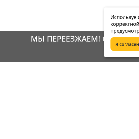
Используя 
корректной
предусмот
МЫ ПЕРЕЕЗЖАЕМ! С 21 ИЮ
Я согласен
И
Инфор
Оплата
При возникновении ситуаций, для
Сервис
решения которых необходимо
участие руководителя, свяжитесь с
Доставка
генеральным директором
О компан