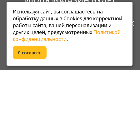
ИЮЛЯ МАГАЗИН БУДЕТ
Используя сайт, вы соглашаетесь на
РАБОТАТЬ ПО НОВОМУ
обработку данных в Cookies для корректной
работы сайта, вашей персонализации и
АДРЕСУ. ПОДРОБНАЯ
других целей, предусмотренных
Политикой
Информация
конфиденциальности
.
ИНФОРМАЦИЯ О ПЕРЕЕЗДЕ
Я согласен
Оплата
ПО ССЫЛКЕ
Сервис
Доставка
О компании
Контакты
Дополнительно
Акции
Карта сайта
Политика конфиденциальности